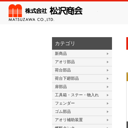
株式会
カテゴリ
新商品
アオリ部品
荷台部品
荷台下廻部品
扉部品
工具箱・ステー・物入れ
フェンダー
ゴム部品
アオリ補助装置