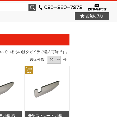
検索
いているものはタガイテで購入可能です。
表示件数
件
段 小型 右
掛金 ストレート 小型