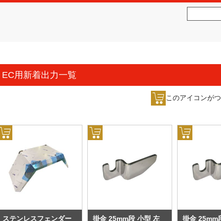
社松沢商会
MATSUZAWA CO.,LTD.
EC用新着出力一覧
このアイコンがつ
ステンレスフェンダー
掛金 25mm段 小型 左
掛金 25mm