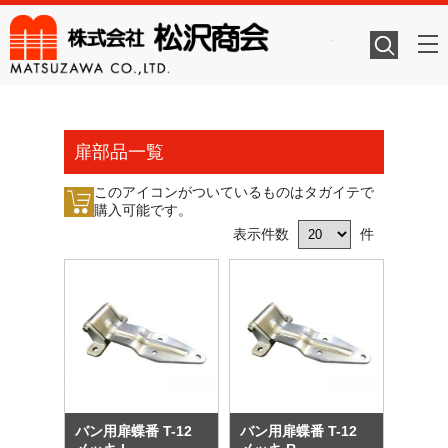
株式会社
扉部品一覧
このアイコンがついているものはタガイテで
購入可能です。
表示件数
件
バン用扉蝶番 T-12
バン用扉蝶番 T-12