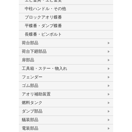
エビ金具・エビ金受
中柱ハンドル・その他
ブロックアオリ蝶番
平蝶番・ダンプ蝶番
長蝶番・ピンボルト
荷台部品
荷台下廻部品
扉部品
工具箱・ステー・物入れ
フェンダー
ゴム部品
アオリ補助装置
燃料タンク
ダンプ部品
艤装部品
電装部品