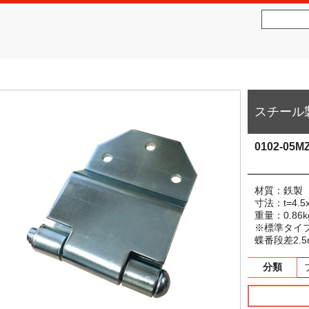
社松沢商会
MATSUZAWA CO.,LTD.
スチール製
0102-05M
材質：鉄製 
寸法：t=4.5
重量：0.86
※標準タイ
蝶番段差2.
分類