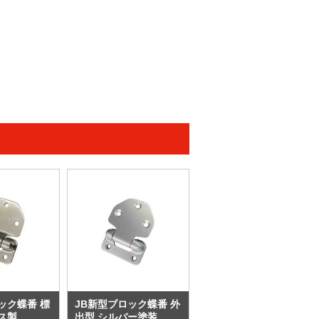
ック蝶番 標
JB新型ブロック蝶番 外
ス製
出型 シルバー塗装