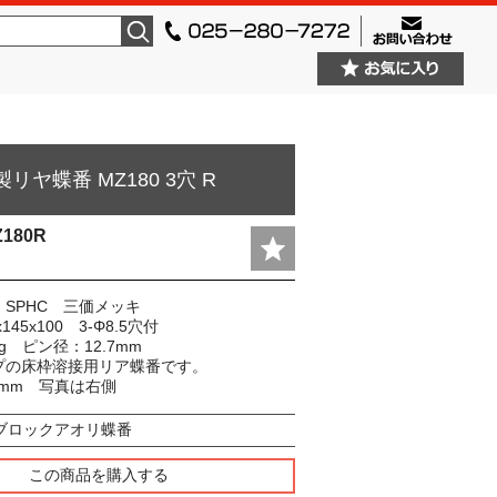
検索
リヤ蝶番 MZ180 3穴 R
Z180R
SPHC 三価メッキ
x145x100 3-Φ8.5穴付
kg ピン径：12.7mm
プの床枠溶接用リア蝶番です。
5mm 写真は右側
ブロックアオリ蝶番
この商品を購入する