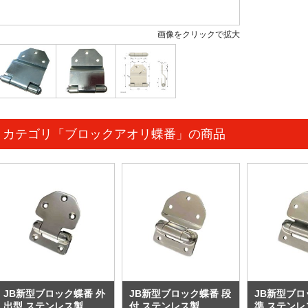
画像をクリックで拡大
カテゴリ「ブロックアオリ蝶番」の商品
JB新型ブロック蝶番 外
JB新型ブロック蝶番 段
JB新型ブロ
出型 ステンレス製
付 ステンレス製
準 ステンレ