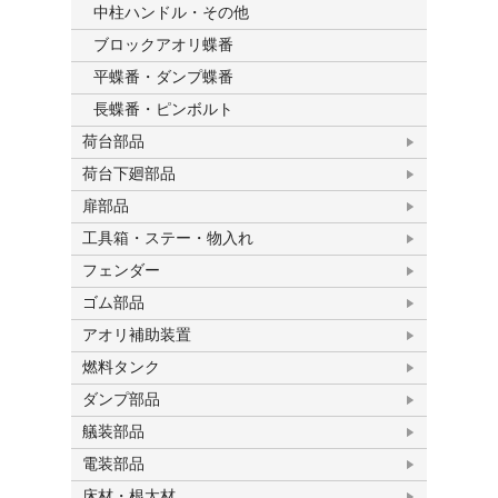
中柱ハンドル・その他
ブロックアオリ蝶番
平蝶番・ダンプ蝶番
長蝶番・ピンボルト
荷台部品
荷台下廻部品
扉部品
工具箱・ステー・物入れ
フェンダー
ゴム部品
アオリ補助装置
燃料タンク
ダンプ部品
艤装部品
電装部品
床材・根太材