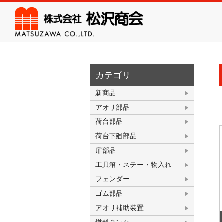
株式会
カテゴリ
新商品
アオリ部品
荷台部品
荷台下廻部品
扉部品
工具箱・ステー・物入れ
フェンダー
ゴム部品
アオリ補助装置