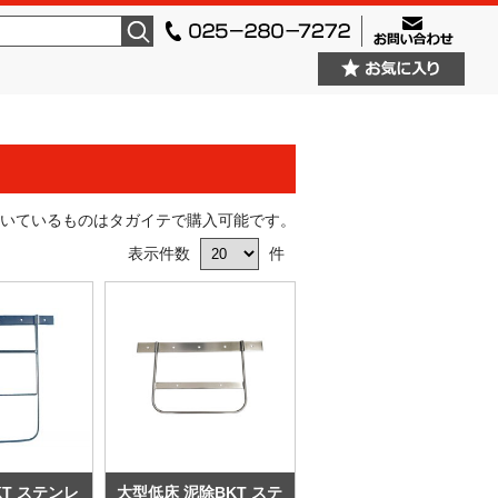
検索
いているものはタガイテで購入可能です。
表示件数
件
KT ステンレ
大型低床 泥除BKT ステ