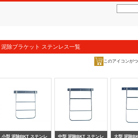
社松沢商会
MATSUZAWA CO.,LTD.
泥除ブラケット ステンレス一覧
このアイコンがつ
小型 泥除BKT ステンレ
中型 泥除BKT ステンレ
大型 泥除B