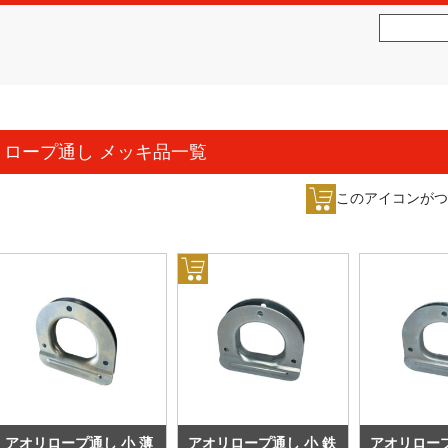
社松沢商会
MATSUZAWA CO.,LTD.
ロープ通し メッキ品一覧
このアイコンがつ
アオリロープ通し 小 薄
アオリロープ通し 小 鉄
アオリロープ