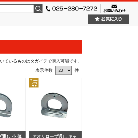
検索
いているものはタガイテで購入可能です。
表示件数
件
通し 小 薄
アオリロープ通し キャ