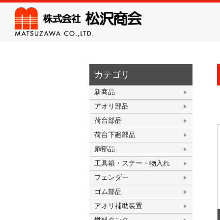
株式会
カテゴリ
新商品
アオリ部品
荷台部品
荷台下廻部品
扉部品
工具箱・ステー・物入れ
フェンダー
ゴム部品
アオリ補助装置