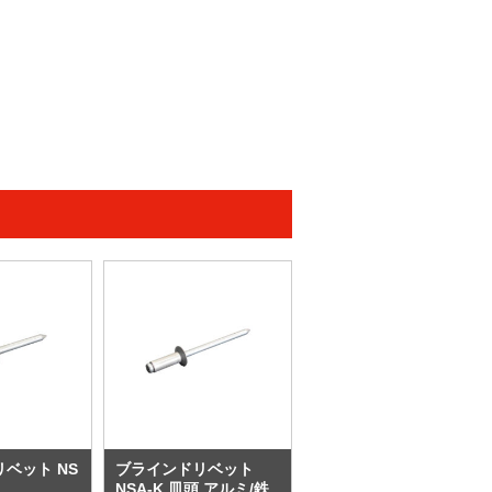
ベット NS
ブラインドリベット
NSA-K 皿頭 アルミ/鉄