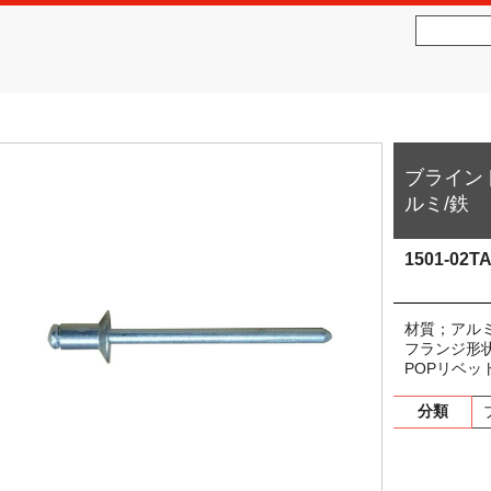
社松沢商会
MATSUZAWA CO.,LTD.
ブラインドリ
ルミ/鉄
1501-02T
材質；アルミ
フランジ形
POPリベッ
分類