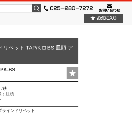
検索
ベット TAP/K □ BS 皿頭 ア
APK-BS
/鉄
状；皿頭
ト
ブラインドリベット