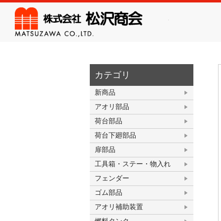
株式会
カテゴリ
新商品
アオリ部品
荷台部品
荷台下廻部品
扉部品
工具箱・ステー・物入れ
フェンダー
ゴム部品
アオリ補助装置