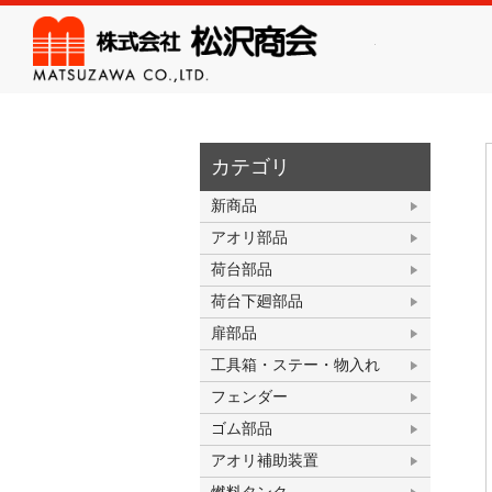
株式会
カテゴリ
新商品
アオリ部品
荷台部品
荷台下廻部品
扉部品
工具箱・ステー・物入れ
フェンダー
ゴム部品
アオリ補助装置