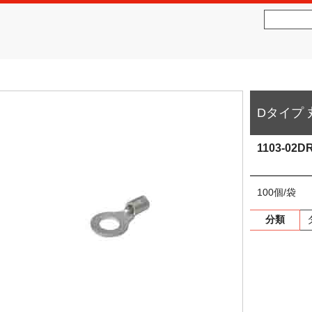
社松沢商会
MATSUZAWA CO.,LTD.
Dタイプ
1103-02D
100個/袋
分類