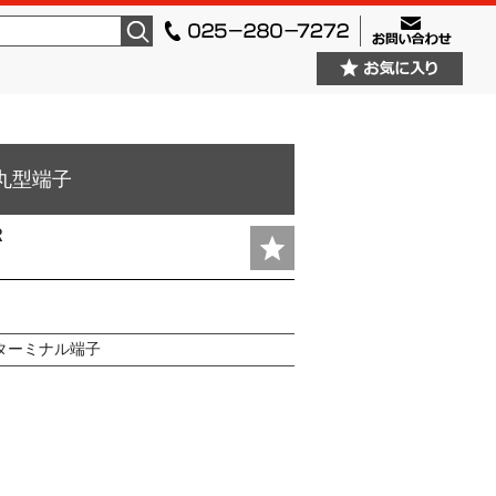
検索
 丸型端子
R
ターミナル端子