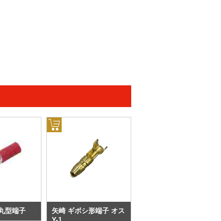
丸型端子
矢崎 ギボシ形端子 オス
Y-1