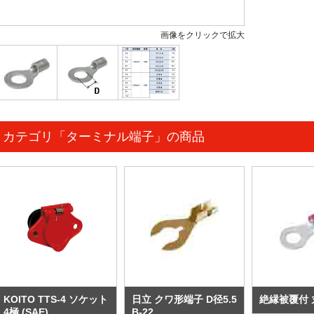
画像をクリックで拡大
カテゴリ「ターミナル端子」の商品
KOITO TTS-4 ソケット
日立 クワ形端子 D径5.5
絶縁被覆付 
4極 (SAE)
B-22