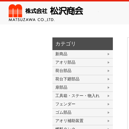
株式会
カテゴリ
新商品
アオリ部品
荷台部品
荷台下廻部品
扉部品
工具箱・ステー・物入れ
フェンダー
ゴム部品
アオリ補助装置