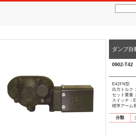
社松沢商会
MATSUZAWA CO.,LTD.
ダンプ自動
0902-T42
E42FN型
出力トルク：4
セット重量：4
スイッチ：E
標準アーム長
分類