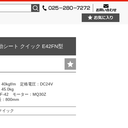
検索
シート クイック E42FN型
0kgf/m 定格電圧：DC24V
5.0kg
F-42 モーター：MQ30Z
：800mm
クイック