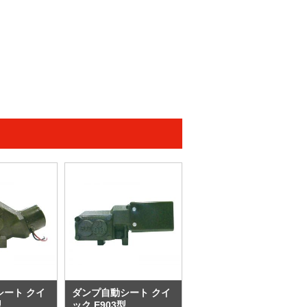
シート クイ
ダンプ自動シート クイ
型
ック E903型