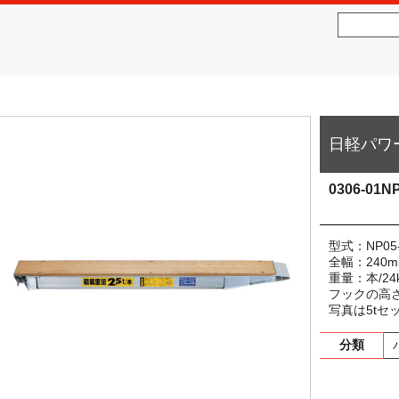
社松沢商会
MATSUZAWA CO.,LTD.
日軽パワー
0306-01N
型式：NP05
全幅：240m
重量：本/24
フックの高さ(
写真は5tセ
分類