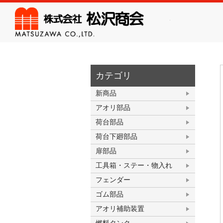
株式会
カテゴリ
新商品
アオリ部品
荷台部品
荷台下廻部品
扉部品
工具箱・ステー・物入れ
フェンダー
ゴム部品
アオリ補助装置