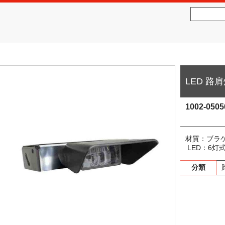
社松沢商会
MATSUZAWA CO.,LTD.
LED 路肩灯
1002-0505
材質：ブラ
LED：6灯
分類