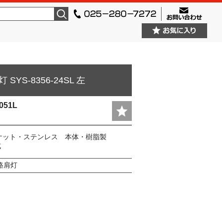
検索
 SYS-8356-24SL 左
051L
ケット・ステンレス 本体・樹脂製
式
路肩灯