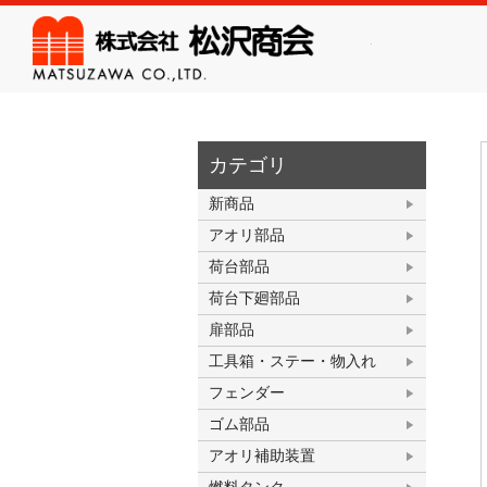
株式会
カテゴリ
新商品
アオリ部品
荷台部品
荷台下廻部品
扉部品
工具箱・ステー・物入れ
フェンダー
ゴム部品
アオリ補助装置