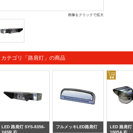
画像をクリックで拡大
カテゴリ「路肩灯」の商品
LED 路肩灯 SYS-8356-
フルメッキLED路肩灯
LED 路肩灯 
24SR 右
1005A 右