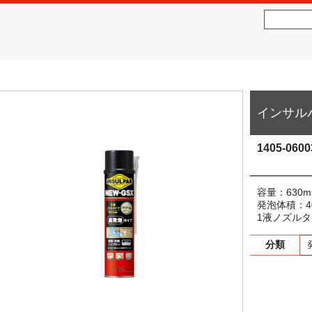
社松沢商会
MATSUZAWA CO.,LTD.
インサルパ
1405-0600
容量：630m
発泡体積：40
1液ノズル
分類