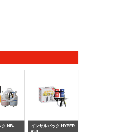
ク NB-
インサルパック HYPER
#30