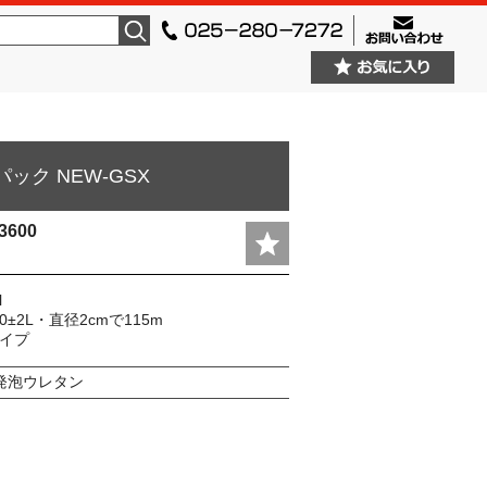
検索
ック NEW-GSX
3600
l
±2L・直径2cmで115m
タイプ
発泡ウレタン