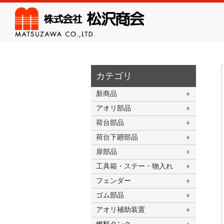
株式会
カテゴリ
新商品
アオリ部品
荷台部品
荷台下廻部品
扉部品
工具箱・ステー・物入れ
フェンダー
ゴム部品
アオリ補助装置