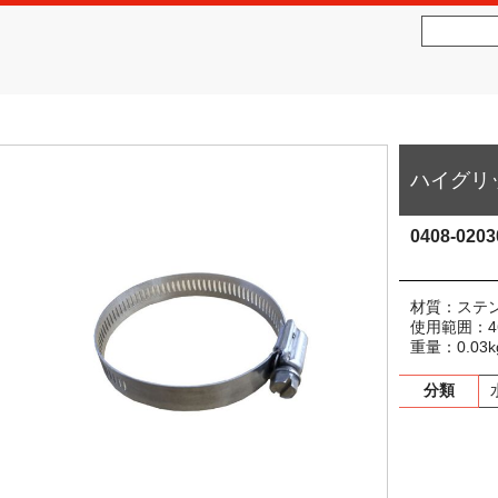
社松沢商会
MATSUZAWA CO.,LTD.
ハイグリ
0408-0203
材質：ステン
使用範囲：4
重量：0.03k
分類