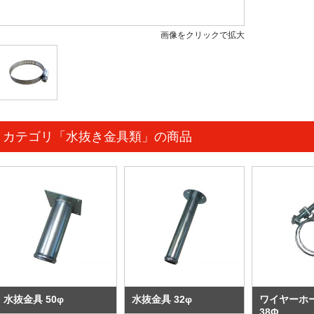
画像をクリックで拡大
カテゴリ「水抜き金具類」の商品
水抜金具 50φ
水抜金具 32φ
ワイヤーホ
38Φ