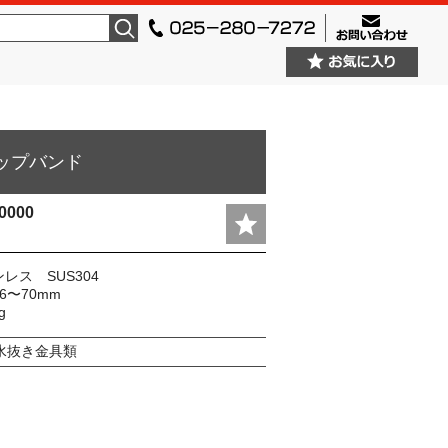
検索
ップバンド
0000
レス SUS304
6〜70mm
g
水抜き金具類