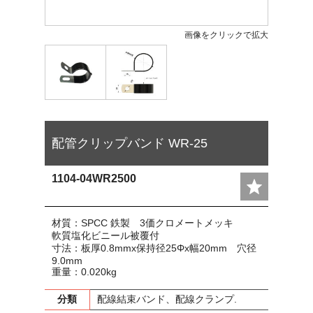
画像をクリックで拡大
配管クリップバンド WR-25
1104-04WR2500
材質：SPCC 鉄製 3価クロメートメッキ
軟質塩化ビニール被覆付
寸法：板厚0.8mmx保持径25Φx幅20mm 穴径
9.0mm
重量：0.020kg
分類
配線結束バンド、配線クランプ.