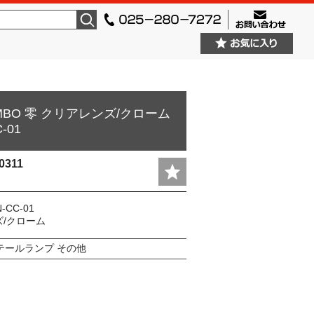
検索
MBO 零 クリアレンズ/クローム
-01
0311
CC-01
/クローム
テールランプ その他