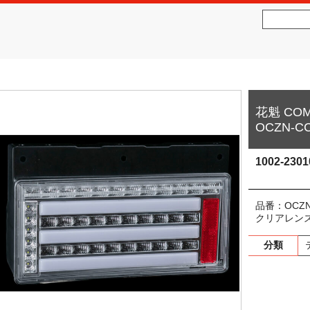
社松沢商会
MATSUZAWA CO.,LTD.
花魁 CO
OCZN-CC
1002-2301
品番：OCZN-
クリアレンズ
分類