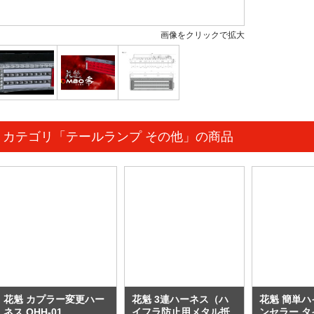
画像をクリックで拡大
カテゴリ「テールランプ その他」の商品
花魁 カプラー変更ハー
花魁 3連ハーネス（ハ
花魁 簡単
ネス OHH-01
イフラ防止用メタル抵
ンセラー タ