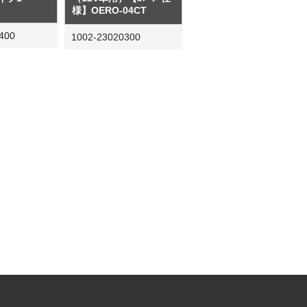
様】OERO-04CT
400
1002-23020300