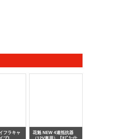
ハイフラキャ
花魁 NEW 4連抵抗器
イプ1
（12V車用）【ｶﾌﾟﾗｰ仕