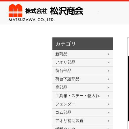
株式会
カテゴリ
新商品
アオリ部品
荷台部品
荷台下廻部品
扉部品
工具箱・ステー・物入れ
フェンダー
ゴム部品
アオリ補助装置