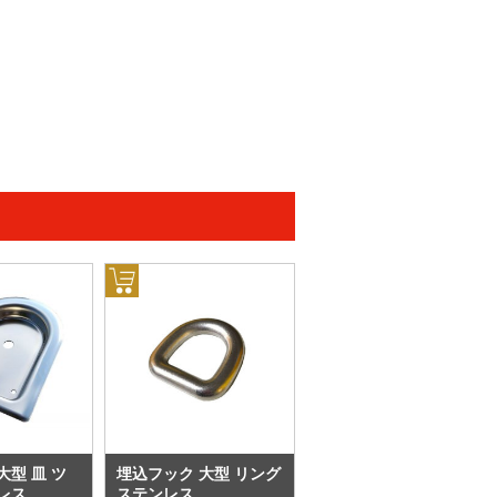
大型 皿 ツ
埋込フック 大型 リング
レス
ステンレス