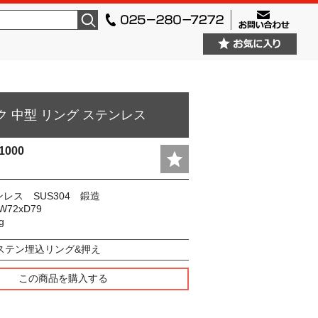
検索
ク 中型 リング ステンレス
1000
レス SUS304 鍛造
72xD79
g
ステン埋込リング&押え
この商品を購入する