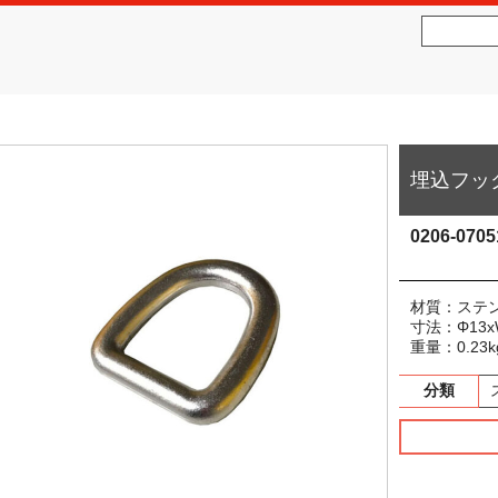
社松沢商会
MATSUZAWA CO.,LTD.
埋込フッ
0206-0705
材質：ステン
寸法：Φ13xW
重量：0.23k
分類