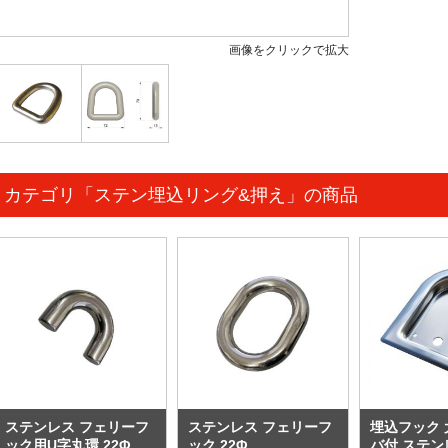
画像をクリックで拡大
カテゴリ「ステン埋込リング&押え」の商品
ステンレス フェリーフ
ステンレス フェリーフ
埋込フック 
ック用U字丸環 22Φ
ック 22Φ
バ付 ステン