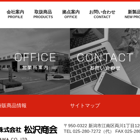
社松沢商会
MATSUZAWA CO.,LTD.
会社案内
取扱商品
拠点案内
お問い合わせ
新製
PROFILE
PRODUCTS
OFFICE
CONTACT
NEW PR
特販商品情報
サイトマップ
〒950-0322
新潟市江南区両川1丁目120
株式会社松沢商会
MA
TEL 025-280-7272（代）
FAX 025-28