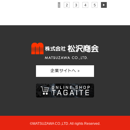
1
2
3
4
5
©MATSUZAWA CO.,LTD. All rights Reserved.